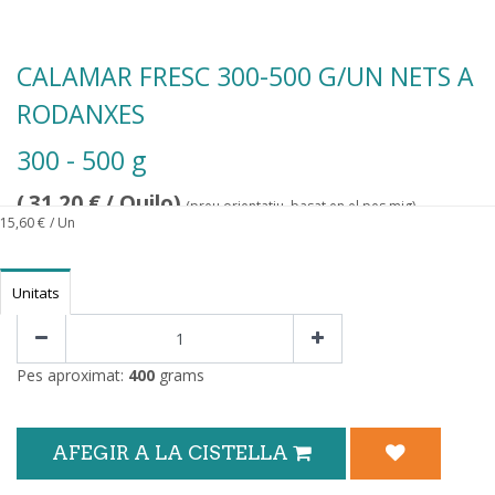
CALAMAR FRESC 300-500 G/UN NETS A
RODANXES
300 - 500 g
(
31,20
€
/ Quilo)
(preu orientatiu, basat en el pes mig)
15,60
€
/ Un
Unitats
Pes aproximat:
400
grams
AFEGIR A LA CISTELLA