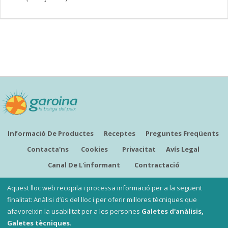
Informació De Productes
Receptes
Preguntes Freqüents
Contacta'ns
Cookies
Privacitat
Avís Legal
Canal De L'informant
Contractació
CATALÀ
Aquest lloc web recopila i processa informació per a la següent
finalitat: Anàlisi d’ús del lloc i per oferir millores tècniques que
afavoreixin la usabilitat per a les persones
Galetes d'anàlisis,
Copyright ©
Garoina, la botiga del peix
Galetes tècniques
.