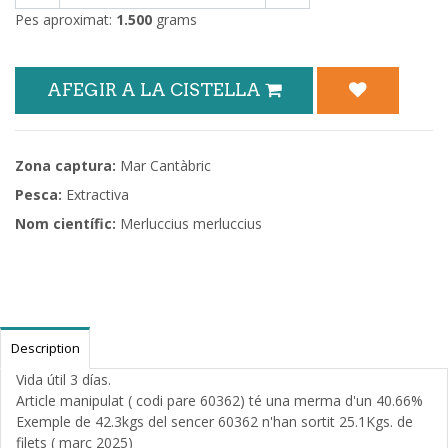
Pes aproximat:
1.500
grams
AFEGIR A LA CISTELLA
Zona captura:
Mar Cantàbric
Pesca:
Extractiva
Nom científic:
Merluccius merluccius
Description
Vida útil 3 días.
Article manipulat ( codi pare 60362) té una merma d'un 40.66%
Exemple de 42.3kgs del sencer 60362 n'han sortit 25.1Kgs. de
filets ( març 2025)