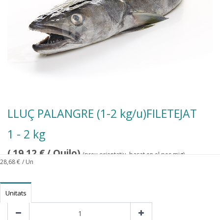
LLUÇ PALANGRE (1-2 kg/u)FILETEJAT
1 - 2 kg
(
19,12
€
/ Quilo)
(preu orientatiu, basat en el pes mig)
28,68
€
/ Un
Unitats