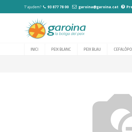
T'ajudem?
93 877 78 00
garoina@garoina.cat
Pr
INICI
PEIX BLANC
PEIX BLAU
CEFALÒP