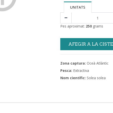
UNITATS
Pes aproximat:
250
grams
AFEGIR A LA CIST
Zona captura:
Oceà Atlàntic
Pesca:
Extractiva
Nom científic:
Solea solea