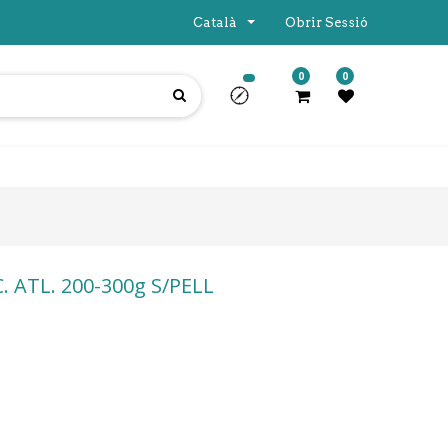
Català
Obrir Sessió
0
0
 ATL. 200-300g S/PELL