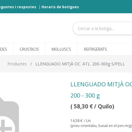
eguntes i respostes
|
Horaris de botigues
ODES
CRUSTACIS
MOL·LUSCS
REFRIGERATS
Productes
LLENGUADO MITJÀ OC. ATL. 200-300g S/PELL
LLENGUADO MITJÀ OC.
200 - 300 g
(
58,30
€
/ Quilo)
14,58
€
/ Un
(preu orientatiu, basat en el pes mig)