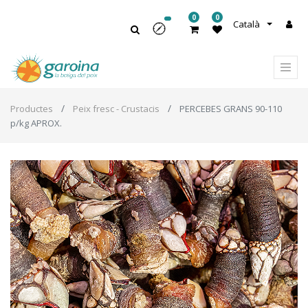
0
0
Català
Productes
Peix fresc - Crustacis
PERCEBES GRANS 90-110
p/kg APROX.