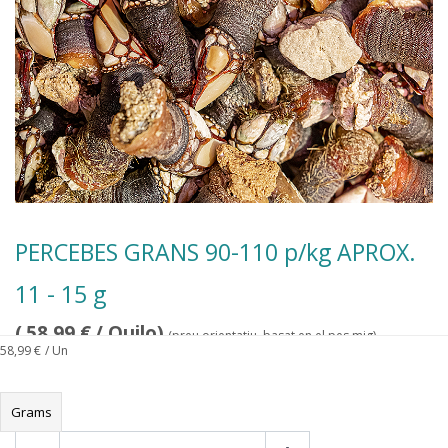
PERCEBES GRANS 90-110 p/kg APROX.
11 - 15 g
(
58,99
€
/ Quilo)
(preu orientatiu, basat en el pes mig)
58,99
€
/ Un
Grams