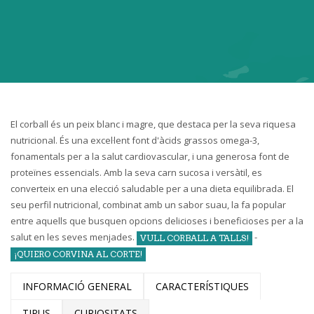
El corball és un peix blanc i magre, que destaca per la seva riquesa
nutricional. És una excel·lent font d'àcids grassos omega-3,
fonamentals per a la salut cardiovascular, i una generosa font de
proteïnes essencials. Amb la seva carn sucosa i versàtil, es
converteix en una elecció saludable per a una dieta equilibrada. El
seu perfil nutricional, combinat amb un sabor suau, la fa popular
entre aquells que busquen opcions delicioses i beneficioses per a la
salut en les seves menjades.
-
VULL CORBALL A TALLS!
¡QUIERO CORVINA AL CORTE!
INFORMACIÓ GENERAL
CARACTERÍSTIQUES
TIPUS
CURIOSITATS