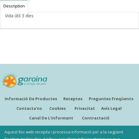
Description
Vida útil 3 dies
Informació De Productes
Receptes
Preguntes Freqüents
Contacta'ns
Cookies
Privacitat
Avís Legal
Canal De L'informant
Contractació
CATALÀ
Aquest lloc web recopila i processa informació per a la següent
finalitat: Anàlisi d’ús del lloc i per oferir millores tècniques que