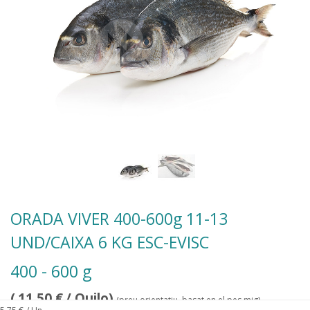
ORADA VIVER 400-600g 11-13
UND/CAIXA 6 KG ESC-EVISC
400 - 600 g
(
11,50
€
/ Quilo)
(preu orientatiu, basat en el pes mig)