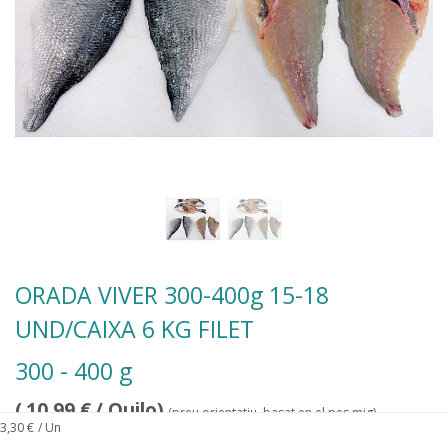
ORADA VIVER 300-400g 15-18
UND/CAIXA 6 KG FILET
300 - 400 g
(
10,99
€
/ Quilo)
(preu orientatiu, basat en el pes mig)
3,30
€
/ Un