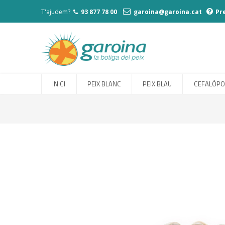
T'ajudem?
93 877 78 00
garoina@garoina.cat
Pr
INICI
PEIX BLANC
PEIX BLAU
CEFALÒP