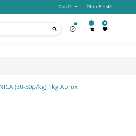
Català
Obrir Sessió
0
0
ICA (30-50p/kg) 1kg Aprox.