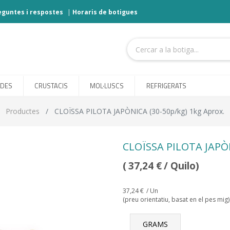
eguntes i respostes
|
Horaris de botigues
ODES
CRUSTACIS
MOL·LUSCS
REFRIGERATS
Productes
CLOÏSSA PILOTA JAPÒNICA (30-50p/kg) 1kg Aprox.
CLOÏSSA PILOTA JAPÒN
(
37,24
€
/ Quilo)
37,24
€
/ Un
(preu orientatiu, basat en el pes mig)
GRAMS