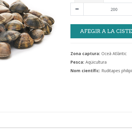
AFEGIR A LA CIST
Zona captura:
Oceà Atlàntic
Pesca:
Aqüicultura
Nom científic:
Ruditapes phili