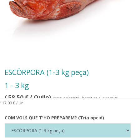
ESCÒRPORA (1-3 kg peça)
1 - 3 kg
(
58,50
€
/ Quilo)
(preu orientatiu, basat en el pes mig)
117,00
€
/ Un
COM VOLS QUE T'HO PREPAREM? (Tria opció)