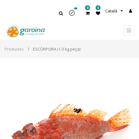
0
0
Català
Productes
ESCÒRPORA (1-3 kg peça)