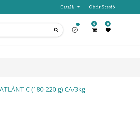
Català
Obrir Sessió
0
0
ATLÀNTIC (180-220 g) CA/3kg