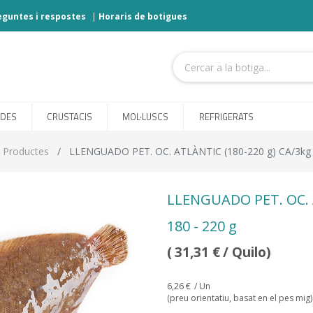
eguntes i respostes
|
Horaris de botigues
ODES
CRUSTACIS
MOL·LUSCS
REFRIGERATS
Productes
LLENGUADO PET. OC. ATLÀNTIC (180-220 g) CA/3kg
LLENGUADO PET. OC. 
180 - 220 g
(
31,31
€
/ Quilo)
6,26
€
/ Un
(preu orientatiu, basat en el pes mig)