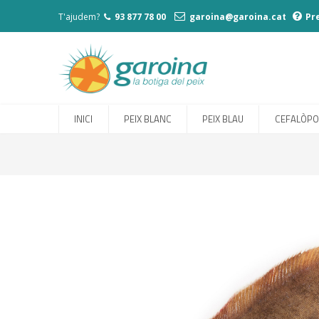
T'ajudem?
93 877 78 00
garoina@garoina.cat
Pr
INICI
PEIX BLANC
PEIX BLAU
CEFALÒP