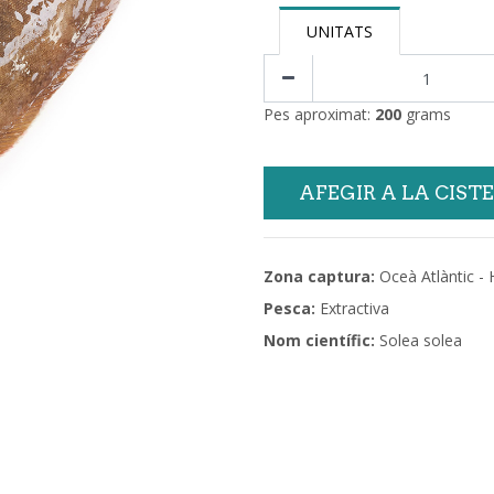
UNITATS
Pes aproximat:
200
grams
AFEGIR A LA CIST
Zona captura:
Oceà Atlàntic -
Pesca:
Extractiva
Nom científic:
Solea solea