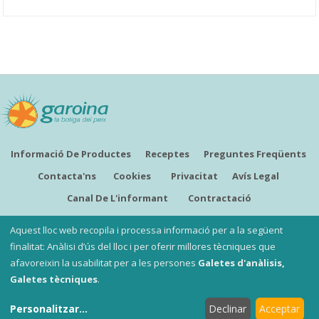
Informació De Productes
Receptes
Preguntes Freqüents
Contacta'ns
Cookies
Privacitat
Avís Legal
Canal De L'informant
Contractació
CATALÀ
Aquest lloc web recopila i processa informació per a la següent
finalitat: Anàlisi d’ús del lloc i per oferir millores tècniques que
afavoreixin la usabilitat per a les persones
Galetes d'anàlisis,
Copyright ©
Garoina, la botiga del peix
Galetes tècniques
.
Les nostres botigues
:
Garoina Sant Fruitós
i
Garoina
Personalitzar
...
Declinar
Acceptar
Santpedor