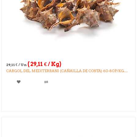
(
29,11
€
/ Kg)
29,11
€
/ Un
CARGOL DEL MEDITERRANI (CAÑAILLA DE COSTA) 60-80P/KG
CAIXA 2 KG.