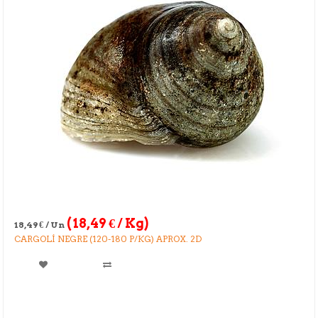
(
18,49
€
/ Kg)
18,49
€
/ Un
CARGOLÍ NEGRE (120-180 P/KG) APROX. 2D