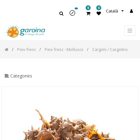
0
0
Català
Peix fresc
Peix fresc - Mol·luscs
Cargols / Cargolins
Categories