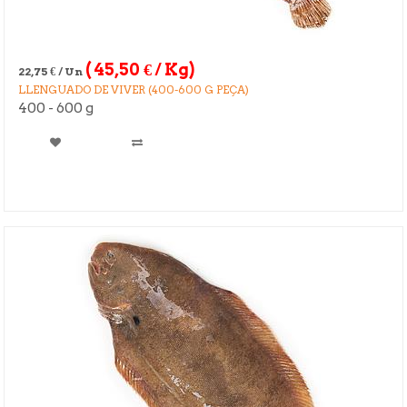
(
45,50
€
/ Kg)
22,75
€
/ Un
LLENGUADO DE VIVER (400-600 G PEÇA)
400 - 600 g