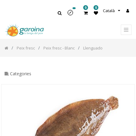
0
0
Català
Peix fresc
Peix fresc - Blanc
Llenguado
Categories