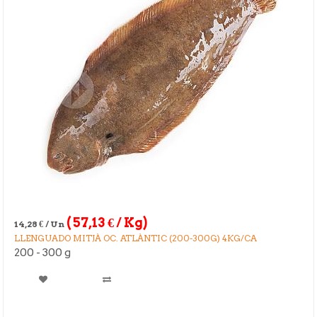
(
57,13
€
/ Kg)
14,28
€
/ Un
LLENGUADO MITJÀ OC. ATLÀNTIC (200-300G) 4KG/CA
200 - 300 g