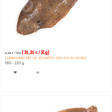
(
31,31
€
/ Kg)
6,26
€
/ Un
LLENGUADO PET. OC. ATLÀNTIC (180-220 G) CA/3KG
180 - 220 g