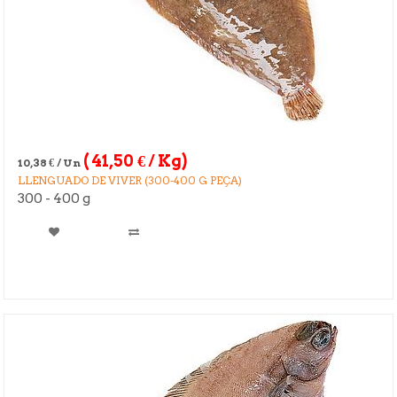
(
41,50
€
/ Kg)
10,38
€
/ Un
LLENGUADO DE VIVER (300-400 G PEÇA)
300 - 400 g