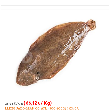
(
66,12
€
/ Kg)
26,45
€
/ Un
LLENGUADO GRAN OC. ATL. (300-400G) 4KG/CA