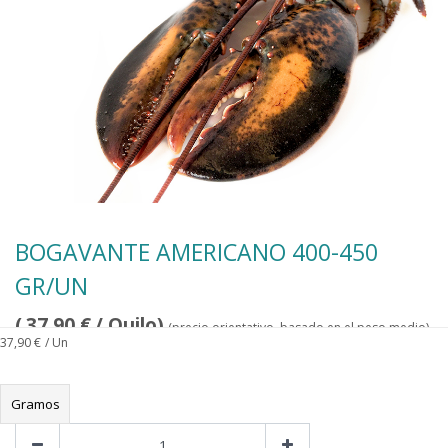
BOGAVANTE AMERICANO 400-450
GR/UN
(
37,90
€
/ Quilo)
(precio orientativo, basado en el peso medio)
37,90
€
/ Un
Gramos