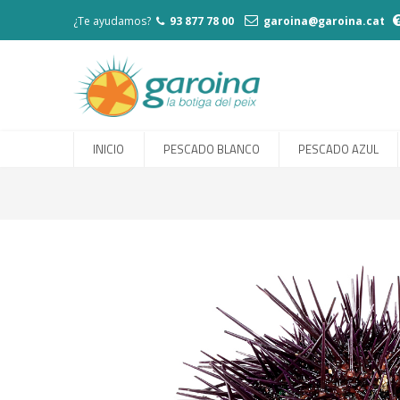
¿Te ayudamos?
93 877 78 00
garoina@garoina.cat
INICIO
PESCADO BLANCO
PESCADO AZUL