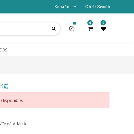
Español
Obrir Sessió
0
0
ADOS
kg)
 disponible.
/Oceà Atlàntic