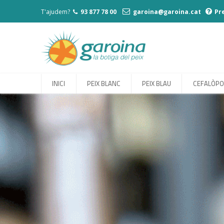
T'ajudem?
93 877 78 00
garoina@garoina.cat
Pr
INICI
PEIX BLANC
PEIX BLAU
CEFALÒP