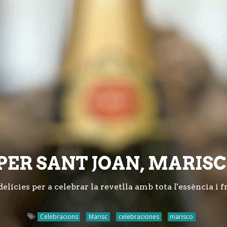
PER SANT JOAN, MARISC
lícies per a celebrar la revetlla amb tota l'essència i f
Celebracions
Marisc
celebraciones
marisco