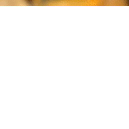
Entra en l'esperit festiu de
Sant Joan
amb una mariscada 
del mar que et faran somiar amb les platges més paradis
teus convidats amb una festa gastronòmica de primera 
consells perquè la teva mariscada sigui un èxit rotund.
Primer de tot, tria els millors productes frescos de les
B
són un clàssic inigualable, així que assegura't de tenir 
delicadeses al punt per al teu àpat. A més, ofereix una v
calamars
,
cloïsses
,
llamàntol
,
navalles
...