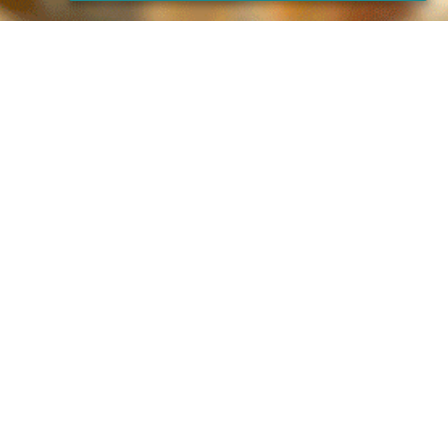
 Joan
és una festa plena d'alegria i diversió
. La nit
es poblacions s'omplen de gom a gom de persones que
i música. És un moment per reunir-se amb família i
ir de la companyia.
t l'amor i la passió que caracteritza aquesta festa.
 prepara un ambient acollidor perquè els teus convidats
 l'esperit de Sant Joan.