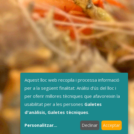
Aquest lloc web recopila i processa informació
per a la següent finalitat: Anàlisi d’ús del lloc i
per oferir millores tècniques que afavoreixin la
usabilitat per a les persones
Galetes
d'anàlisis, Galetes tècniques
.
Personalitzar
...
Declinar
Acceptar