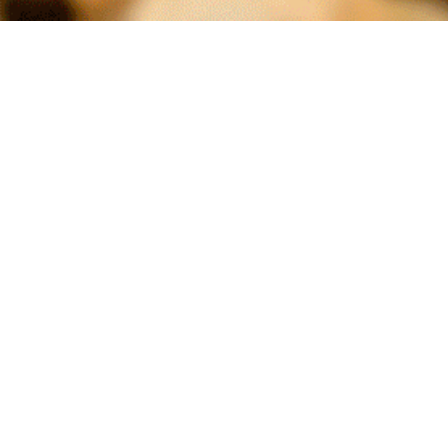
inoblidable, plena de sabors
Avui en dia
, la revetlla de Sant
íaques. Si vols sorprendre els
del 23 de juny, les platges i l
classe, et compartim alguns
celebren amb fogueres, petards 
amics, per brindar, ballar i gaud
otigues Garoina
. Les
gambes
Prepara la teva mariscada amb to
una bona quantitat d'aquestes
Disposa la taula amb elegància i
arietat de
musclos
,
ostres
,
es sentin còmodes i envoltats de