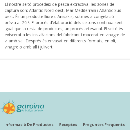
El nostre seitó procedeix de pesca extractiva, les zones de
captura són: Atlàntic Nord-oest, Mar Mediterrani i Atlàntic Sud-
oest. És un producte lliure d'Anisakis, sotmès a congelació
prèvia a -20 º. El procés d'elaboració dels seitons continua sent
igual que la resta de productes, un procés artesanal. El seitó és
eviscerat a les instal·lacions del fabricant i macerat en vinagre de
vi amb sal. Després és envasat en diferents formats, en oli,
vinagre o amb all i julivert.
Informació De Productes
Receptes
Preguntes Freqüents