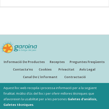
Informació De Productes
Receptes
Preguntes Freqüents
Contacta'ns
Cookies
Privacitat
Avís Legal
Canal De L'informant
Contractació
CATALÀ
Aquest lloc web recopila i processa informació per a la següent
finalitat: Anàlisi d’ús del lloc i per oferir millores tècniques que
afavoreixin la usabilitat per a les persones
Galetes d'anàlisis,
Copyright ©
Garoina, la botiga del peix
Galetes tècniques
.