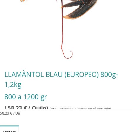
LLAMÀNTOL BLAU (EUROPEO) 800g-
1,2kg
800 a 1200 gr
(
58,23
€
/ Quilo)
(preu orientatiu, basat en el pes mig)
58,23
€
/ Un
Unitats