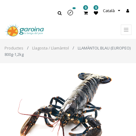
0
0
Català
Productes
Llagosta / Llamàntol
LLAMÀNTOL BLAU (EUROPEO)
800g-1,2kg