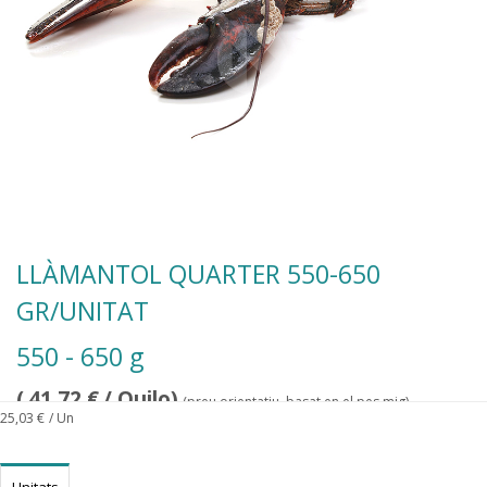
LLÀMANTOL QUARTER 550-650
GR/UNITAT
550 - 650 g
(
41,72
€
/ Quilo)
(preu orientatiu, basat en el pes mig)
25,03
€
/ Un
Unitats