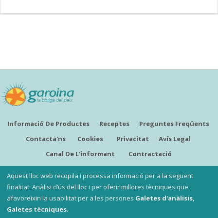
Informació De Productes
Receptes
Preguntes Freqüents
Contacta'ns
Cookies
Privacitat
Avís Legal
Canal De L'informant
Contractació
CATALÀ
Aquest lloc web recopila i processa informació per a la següent
finalitat: Anàlisi d’ús del lloc i per oferir millores tècniques que
afavoreixin la usabilitat per a les persones
Galetes d'anàlisis,
Copyright ©
Garoina, la botiga del peix
Galetes tècniques
.