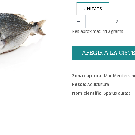
UNITATS
Pes aproximat:
110
grams
AFEGIR A LA CIST
Zona captura:
Mar Mediterrani
Pesca:
Aqüicultura
Nom científic:
Sparus aurata