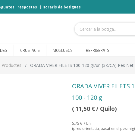
eguntes i respostes
|
Horaris de botigues
ODES
CRUSTACIS
MOL·LUSCS
REFRIGERATS
Productes
ORADA VIVER FILETS 100-120 gr/un (3K/CA) Pes Net
ORADA VIVER FILETS 1
100 - 120 g
(
11,50
€
/ Quilo)
5,75
€
/ Un
(preu orientatiu, basat en el pes mig)