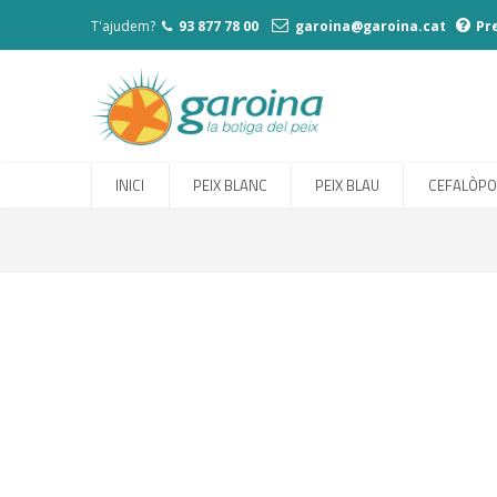
T'ajudem?
93 877 78 00
garoina@garoina.cat
Pr
INICI
PEIX BLANC
PEIX BLAU
CEFALÒP