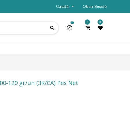
Català
Obrir Sessió
0
0
00-120 gr/un (3K/CA) Pes Net