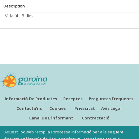
Description
Vida útil 3 dies.
Informació De Productes
Receptes
Preguntes Freqüents
Contacta'ns
Cookies
Privacitat
Avís Legal
Canal De L'informant
Contractació
CATALÀ
Aquest lloc web recopila i processa informació per a la següent
finalitat: Anàlisi d’ús del lloc i per oferir millores tècniques que