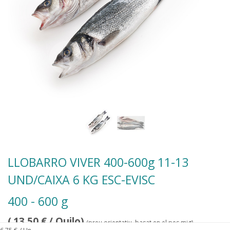
LLOBARRO VIVER 400-600g 11-13
UND/CAIXA 6 KG ESC-EVISC
400 - 600 g
(
13,50
€
/ Quilo)
(preu orientatiu, basat en el pes mig)