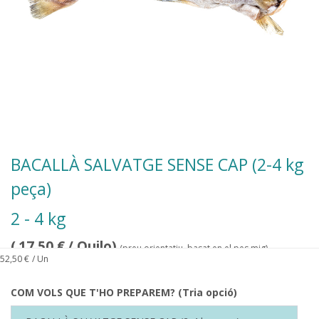
BACALLÀ SALVATGE SENSE CAP (2-4 kg
peça)
2 - 4 kg
(
17,50
€
/ Quilo)
(preu orientatiu, basat en el pes mig)
52,50
€
/ Un
COM VOLS QUE T'HO PREPAREM? (Tria opció)