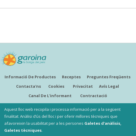
Informació De Productes
Receptes
Preguntes Freqüents
Contacta'ns
Cookies
Privacitat
Avís Legal
Canal De L'informant
Contractació
CATALÀ
Aquest lloc web recopila i processa informació per a la següent
finalitat: Anàlisi d’ús del lloc i per oferir millores tècniques que
afavoreixin la usabilitat per a les persones
Galetes d'anàlisis,
Copyright ©
Garoina, la botiga del peix
Galetes tècniques
.