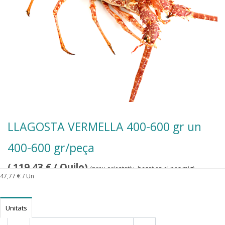
LLAGOSTA VERMELLA 400-600 gr un
400-600 gr/peça
(
119,43
€
/ Quilo)
(preu orientatiu, basat en el pes mig)
47,77
€
/ Un
Unitats