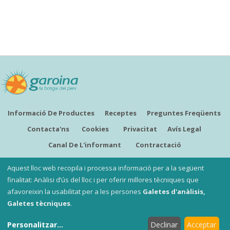
Informació De Productes
Receptes
Preguntes Freqüents
Contacta'ns
Cookies
Privacitat
Avís Legal
Canal De L'informant
Contractació
CATALÀ
Aquest lloc web recopila i processa informació per a la següent
finalitat: Anàlisi d’ús del lloc i per oferir millores tècniques que
afavoreixin la usabilitat per a les persones
Galetes d'anàlisis,
Copyright ©
Garoina, la botiga del peix
Galetes tècniques
.
Les nostres botigues
:
Garoina Sant Fruitós
i
Garoina
Personalitzar
...
Declinar
Acceptar
Santpedor