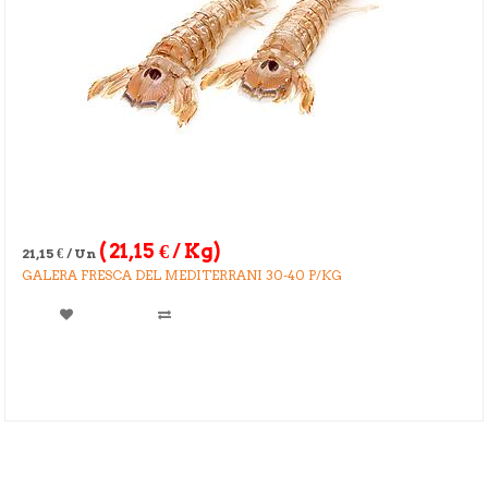
(
21,15
€
/ Kg)
21,15
€
/ Un
GALERA FRESCA DEL MEDITERRANI 30-40 P/KG