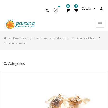
0
0
Català
Peix fresc
Peix fresc - Crustacis
Crustacis - Altres
Crustacis resta
Categories