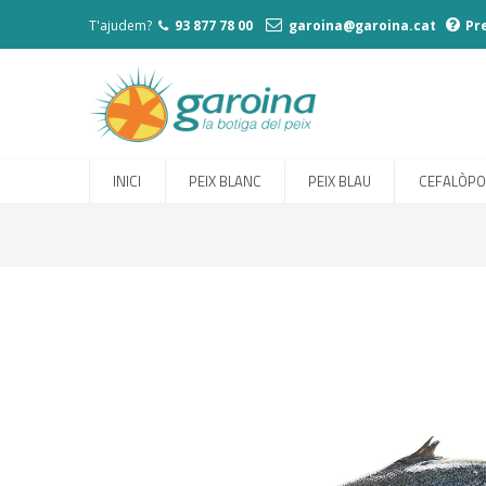
T'ajudem?
93 877 78 00
garoina@garoina.cat
Pr
INICI
PEIX BLANC
PEIX BLAU
CEFALÒP