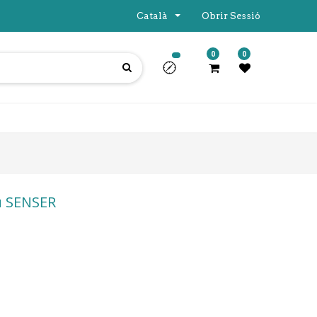
Català
Obrir Sessió
0
0
u SENSER