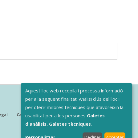
Aquest lloc web recopila i processa informació
per a la següent finalitat: Anàlisi d’ús del lloc i
per oferir millores tècniques que afavoreixin la
egal
Canal De L'informant
Contractació
usabilitat per a les persones
Galetes
d'anàlisis, Galetes tècniques
.
Personalitzar
...
Declinar
Acceptar