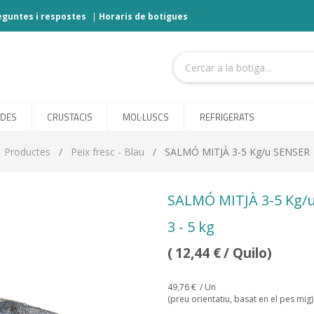
eguntes i respostes
|
Horaris de botigues
ODES
CRUSTACIS
MOL·LUSCS
REFRIGERATS
Productes
Peix fresc - Blau
SALMÓ MITJÀ 3-5 Kg/u SENSER
SALMÓ MITJÀ 3-5 Kg/
3 - 5 kg
(
12,44
€
/ Quilo)
49,76
€
/ Un
(preu orientatiu, basat en el pes mig)