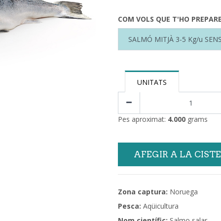
COM VOLS QUE T'HO PREPAREM
UNITATS
Pes aproximat:
4.000
grams
AFEGIR A LA CIST
Zona captura:
Noruega
Pesca:
Aqüicultura
Nom científic:
Salmo salar