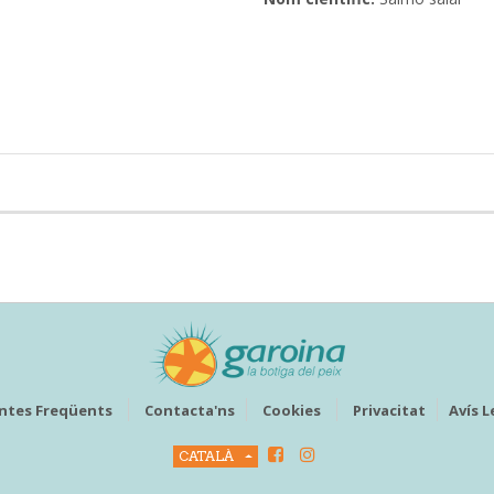
ntes Freqüents
Contacta'ns
Cookies
Privacitat
Avís L
CATALÀ